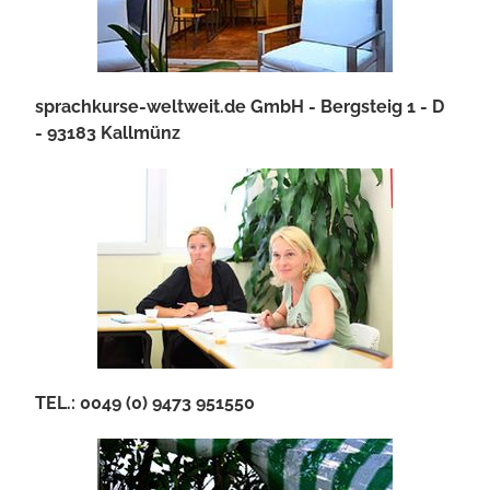
sprachkurse-weltweit.de GmbH - Bergsteig 1 - D
- 93183 Kallmünz
TEL.: 0049 (0) 9473 951550